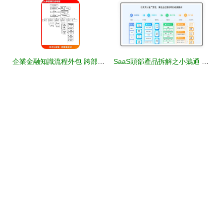
企業金融知識流程外包 跨部門高效協同流程圖解析
SaaS頭部產品拆解之小鵝通 為什么160萬知識付費創業者選擇了這支“小肥鵝”？