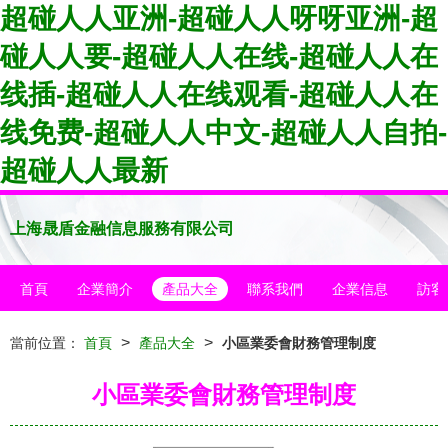
超碰人人亚洲-超碰人人呀呀亚洲-超
碰人人要-超碰人人在线-超碰人人在
线插-超碰人人在线观看-超碰人人在
线免费-超碰人人中文-超碰人人自拍-
超碰人人最新
上海晟盾金融信息服務有限公司
首頁
企業簡介
產品大全
聯系我們
企業信息
訪客
>
>
當前位置：
首頁
產品大全
小區業委會財務管理制度
小區業委會財務管理制度