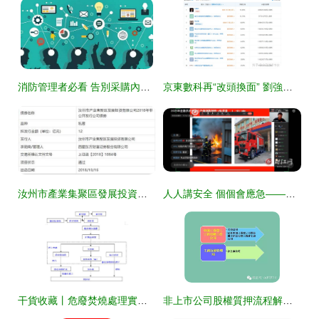
消防管理者必看 告別采購內耗，搬裝網五步法提升效率，巧用金融知識流程外包
京東數科再“改頭換面” 劉強東重掌帥印，金融知識流程外包的戰略新圖景
汝州市產業集聚區發展投資公司12億元私募債成功獲批，金融知識流程外包（KPO）賦能專業化運作
人人講安全 個個會應急——馬龍區聯社多措并舉筑牢安全生產“防護網”
干貨收藏丨危廢焚燒處理實用工藝及詳細流程導圖
非上市公司股權質押流程解析 賦能中小企業融資的金融知識流程外包實踐